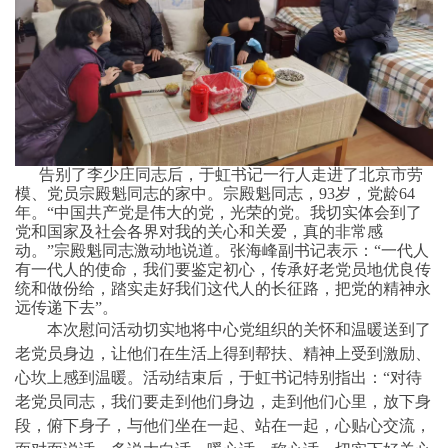
告别了李少庄同志后，于虹书记一行人走进了北京市劳
模、党员宗殿魁同志的家中。宗殿魁同志，93岁，党龄64
年。“中国共产党是伟大的党，光荣的党。我切实体会到了
党和国家及社会各界对我的关心和关爱，真的非常感
动。”宗殿魁同志激动地说道。张海峰副书记表示：“一代人
有一代人的使命，我们要鉴定初心，传承好老党员地优良传
统和做份给，踏实走好我们这代人的长征路，把党的精神永
远传递下去”。
本次慰问活动切实地将中心党组织的关怀和温暖送到了
老党员身边，让他们在生活上得到帮扶、精神上受到激励、
心坎上感到温暖。活动结束后，于虹书记特别指出：“对待
老党员同志，我们要走到他们身边，走到他们心里，放下身
段，俯下身子，与他们坐在一起、站在一起，心贴心交流，