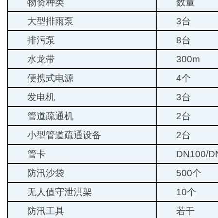
物资种类
数量
大型排雨泵
3台
排污泵
8台
水龙带
300m
便携式电源
4个
发电机
3台
管道疏通机
2台
小型管道疏通设备
2台
管卡
DN100/
防汛沙袋
500个
无人值守泄洪架
10个
防汛工具
若干