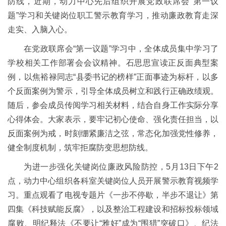
防线，近期，动力中心先后组织开展党政联席会“第一议
题”学习和关键岗位职工警示教育学习，推动廉政教育走深
走实、入脑入心。
在党政联席会“第一议题”学习中，全体成员集中学习了
学校相关工作部署会会议精神。石思思宣读正反面典型案
例，以焦裕禄同志“县委书记的榜样”正面事迹为标杆，以多
个反面案例为警示，引导全体成员树立和践行正确政绩观。
随后，参会成员传阅学习相关材料，结合自身工作实际分享
心得体会。大家表示，要牢记初心使命、强化责任担当，以
反面案例为戒，时刻绷紧廉洁之弦，常态化加强党性修养，
健全制度机制，筑牢拒腐防变思想防线。
为进一步强化关键岗位廉政风险防控，5月13日下午2
点，动力中心组织各科室关键岗位人员开展警示教育视频学
习。重点观看了电视专题片《一步不停歇，半步不退让》第
四集《科技赋能反腐》，以及整治工程建设和招标投标领域
腐败、明纪释法《不要让“雅好”成为“围猎”突破口》、纪法