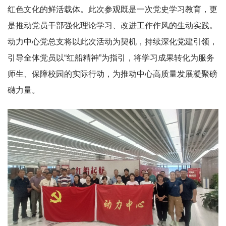
红色文化的鲜活载体。此次参观既是一次党史学习教育，更
是推动党员干部强化理论学习、改进工作作风的生动实践。
动力中心党总支将以此次活动为契机，持续深化党建引领，
引导全体党员以“红船精神”为指引，将学习成果转化为服务
师生、保障校园的实际行动，为推动中心高质量发展凝聚磅
礴力量。