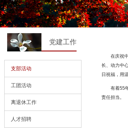
党建工作
在庆祝中
长、动力中
支部活动
日祝福，用
工团活动
有着5
责任担当。
离退休工作
人才招聘