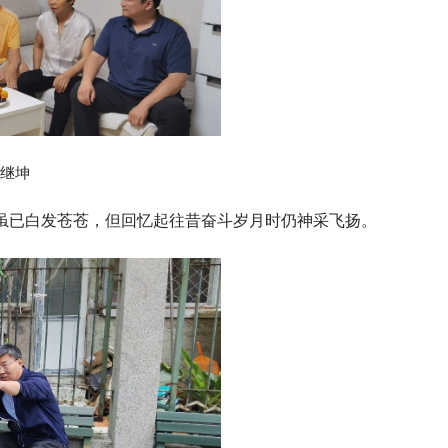
继坤
，虽已白发苍苍，但回忆起往昔奋斗岁月时仍神采飞扬。