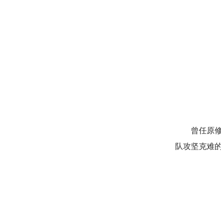
曾任原
队攻坚克难