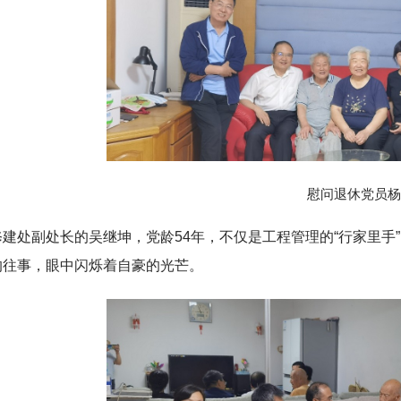
慰问退休党员杨
修建处副处长的吴继坤，党龄54年，不仅是工程管理的“行家里手
的往事，眼中闪烁着自豪的光芒。