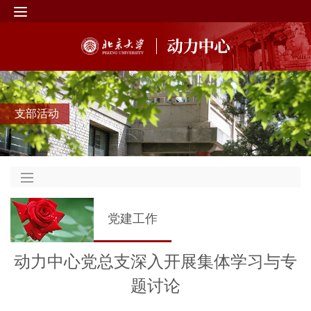
支部活动
党建工作
动力中心党总支深入开展集体学习与专
题讨论