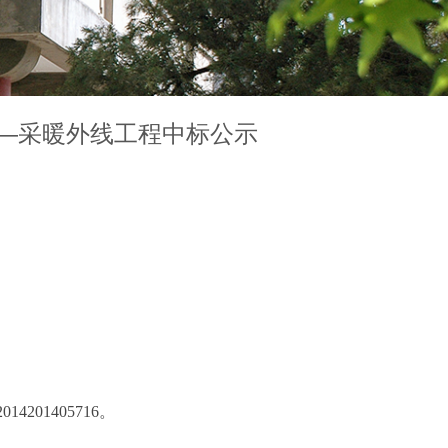
—采暖外线工程中标公示
2014201405716
。