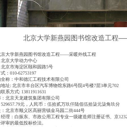
北京大学新燕园图书馆改造工程—
北京大学新燕园图书馆改造工程
——采暖外线工程
：
北京大学
动力中心
：
北京市海淀区颐和园路
5号
方式：
010-
62753197
构全称：
中和德汇工程技术有限公司
构地址
:
北京市丰台区汽车博物馆东路6号院4号楼7层3单元702
构联系方式
:
138119116
3
1
称：
北京天龙建筑集团有限公司
￥
529657.79
元，人民币：
伍拾贰万玖仟陆佰伍拾柒元柒角玖分
址：
北京市顺义区高丽营镇金马园二街
444号
目经理：
白振东
、
市政公用工程
专业
一
级建造师注册证书、
京
123
经评审的最低投标价法。