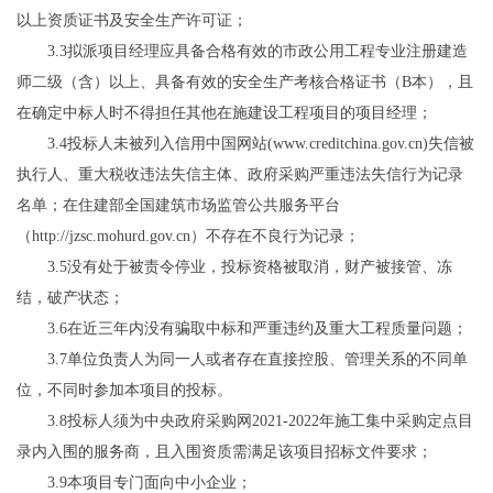
以上资质证书及安全生产许可证；
3.
3拟派项目经理应具备合格有效的
市政公用工程
专业注册建造
师二级（含）以上
、具备有效的安全生产考核合格证书（
B本），且
在确定中标人时不得担任其他在施建设工程项目的项目经理；
3
.4
投标人未被列入信用中国网站
(www.creditchina.gov.cn)
失信被
执行人、重大税收违法失信主体、政府采购严重违法失信行为记录
名单；在住建部全国建筑市场监管公共服务平台
（
http://jzsc.mohurd.gov.cn
）不存在不良行为记录
；
3.
5
没有处于被责令停业，投标资格被取消，财产被接管、冻
结，破产状态；
3.
6
在近三年内没有骗取中标和严重违约及重大工程质量问题；
3.7单位负责人为同一人或者存在直接控股、管理关系的不同单
位，不同时参加本项目的投标。
3.8投标人须为中央政府采购网2021-2022年施工集中采购定点目
录内入围的服务商，且入围资质需满足该项目招标文件要求；
3.9本项目专门面向中小企业；