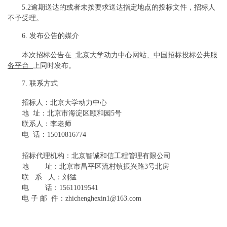
5.2逾期送达的或者未按要求送达指定地点的投标文件，招标人
不予受理。
6. 发布公告的媒介
本次招标公告在
北京大学动力中心网站、中国招标投标公共服
务平台
上同时发布。
7. 联系方式
招标人：北京大学动力中心
地
址：北京市海淀区颐和园
5号
联系人：李老师
电
话：
15010816774
招标代理机构：北京智诚和信工程管理有限公司
地
址：北京市昌平区流村镇振兴路
3号北房
联
系
人：刘猛
电
话：
15611019541
电
子
邮
件：
zhichenghexin1@163.com