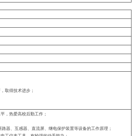
新，取得技术进步；
水平，热爱高校后勤工作；
、断路器、互感器、直流屏、继电保护装置等设备的工作原理；
类电工仪表工具，有较强的动手能力；