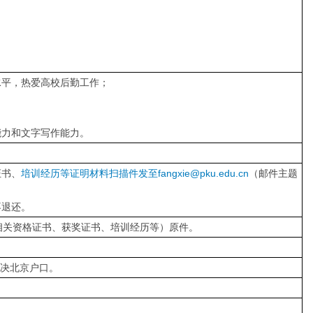
水平，热爱高校后勤工作；
；
能力和文字写作能力。
证书、
培训经历等证明材料扫描件发至fangxie@pku.edu.cn
（邮件主题
不退还。
相关资格证书、获奖证书、培训经历等）原件。
解决北京户口。