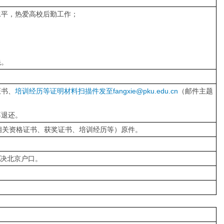
水平，热爱高校后勤工作；
先。
证书、
培训经历等证明材料扫描件发至fangxie@pku.edu.cn
（邮件主题
不退还。
相关资格证书、获奖证书、培训经历等）原件。
解决北京户口。