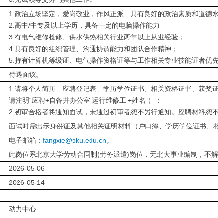
1.政治立场坚定，爱岗敬业，作风正派，具有良好的政治素质和道德
2.高中/中专及以上学历，具备一定的电脑操作能力；
3.有电气维修检修、供水供热相关行业两年以上从业经验；
4.具有良好的组织管理、沟通协调能力和团队合作精神；
5.持有计算机等级证、电气操作资格证等与工作相关专业技能证者优
待遇面议。
1.请将个人简历、应聘登记表、学历学位证书、相关资格证书、获奖
请注明“应聘+自备井办公室 运行维修工 +姓名”）；
2.初审合格者将通知面试，未通过初审者恕不另行通知。应聘材料恕
面试时需出示身份证及其他相关证明材料（户口簿、学历学位证书、
电子邮箱：
fangxie@pku.edu.cn
。
此岗位系北京大学劳动合同制(劳务派遣)岗位，无北大事业编制，不
2026-05-06
2026-05-14
动力中心