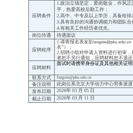
1.政治立场坚定，爱岗敬业，作风
平，热爱高校后勤工作；
应聘条件
2.高中、中专及以上学历，具备给
3.具有良好的沟通协调能力和团队合
4.有相关工作经历者优先。
岗位待遇
待遇面议
1.请将报名表
angxie@pku.edu.cn
发至
f
名”）；
应聘程序
2.招聘小组对申请人资料进行初审
者恕不另行通知，应聘材料恕不退还
面试时请携带身份证及其他相关证明
应聘材料
联系方式
f
angxie@pku.edu.cn
此岗位系北京大学
动力中心劳务派遣
备注说明
2026年 03 月 05 日
发布日期
2026年 03 月 11 日
截止日期