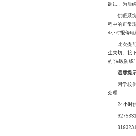
调试，为后
供暖系
程中的正常
4小时报修
此次提
生关切。接
的“温暖防线
温馨提
因学校
处理。
24小时
62753
8193