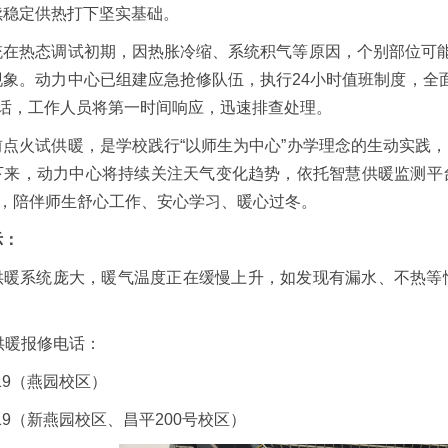
续稳定供热打下坚实基础。
统在热态调试初期，因热胀冷缩、系统积气等原因，个别部位可能
现象。动力中心已组建应急抢修队伍，执行24小时值班制度，全
电话，工作人员将第一时间响应，迅速排查处理。
前点火试供暖，是学校践行“以师生为中心”办学理念的生动实践
下来，动力中心将持续关注天气变化趋势，依托智慧供暖监测平
”，陪伴师生舒心工作、安心学习、暖心过冬。
示：
供暖系统庞大，暖气温度正在缓慢上升，如发现有漏水、不热等
供暖报修电话：
319（燕园校区）
2319（新燕园校区、昌平200号校区）