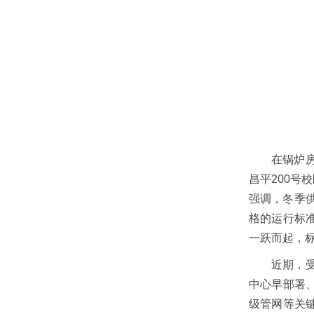
在锅炉
昌平200号
强调，冬季供
格的运行标
一跃而起，标
近期，
中心早部署
级管网等关