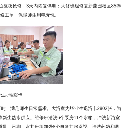
位昼夜抢修，3天内恢复供电；大修班组修复新燕园校区85盏
维修工单，保障师生用电无忧。
新生办理浴卡
万吨，满足师生日常需求。大浴室为毕业生退浴卡2802张，为
障新生热水供应。维修班清洗6个泵房11个水箱，冲洗新浴室
水质量。汛期，水井班组加强8个自备井房巡视，清洗药箱和测