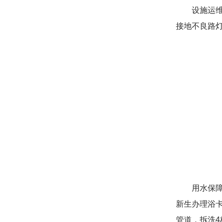
设施运
接地不良路灯
用水保障
新生办理浴卡
管道，拆洗4