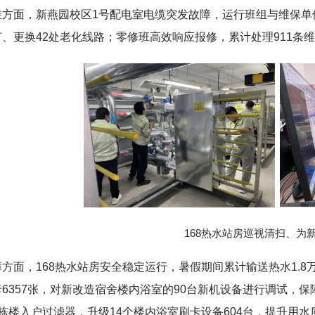
维方面，新燕园校区1号配电室电缆突发故障，运行班组与维保单
、更换42处老化线路；零修班高效响应报修，累计处理911条
168热水站房巡视清扫、为
方面，168热水站房安全稳定运行，暑假期间累计输送热水1.8
6357张，对新改造宿舍楼内浴室的90台新机设备进行调试，保
栋楼入户过滤器，升级14个楼内浴室刷卡设备604台，提升用