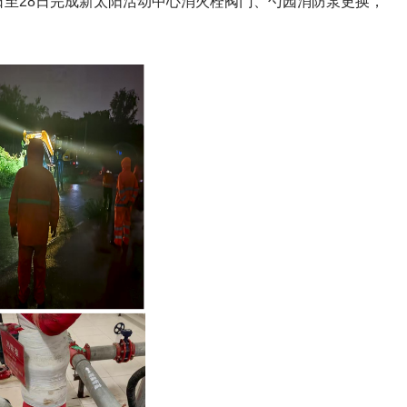
日至28日完成新太阳活动中心消火栓阀门、勺园消防泵更换，