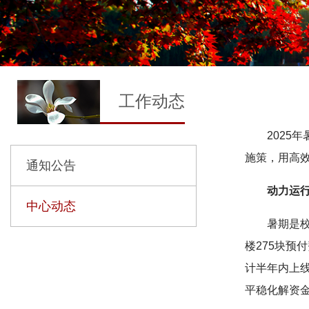
工作动态
2025
施策，用高
通知公告
动力运行
中心动态
暑期是
楼275块预
计半年内上
平稳化解资