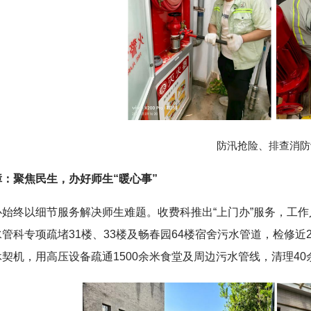
防汛抢险、排查消防
：聚焦民生，办好师生“暖心事”
心始终以细节服务解决师生难题。收费科推出“上门办”服务，工作
管科专项疏堵31楼、33楼及畅春园64楼宿舍污水管道，检修近
契机，用高压设备疏通1500余米食堂及周边污水管线，清理4