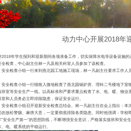
动力中心开展2018年
018年学生报到和迎新期间各项准备工作，切实保障水电等设备设施的运
安全检查，中心副主任林一凡及相关科室人员参加了该检查。
全检查小组一行来到燕北园工地施工现场，林一凡副主任要求工作人员
全检查小组一行细致入微地检查了燕北园锅炉房、理科二号楼地下室物
值班室等安全生产一线。以高标准和严要求重点检查了水、电、暖、物业
科室和人员务必立即排除隐患，保证安全运行。
全检查小组召开迎新安全检查总结会。林一凡副主任在会上指出：本次
切勿放松警惕、麻痹大意，一定要彻底排除各类隐患。同时他强调：学校
牢“安全生产第一”的思想防线，不断增强安全意识，严格落实值班和安全
水、电、暖系统的平稳运行。