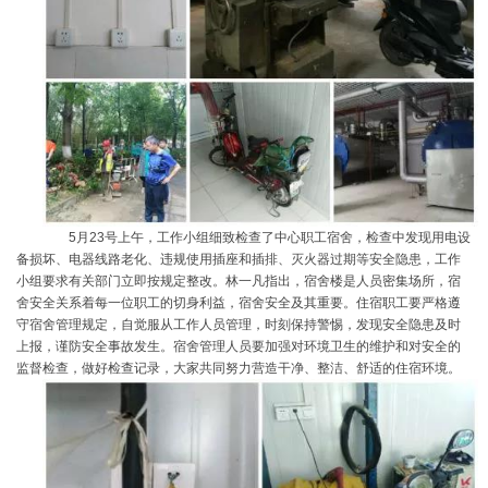
5月23号上午，工作小组细致检查了中心职工宿舍，检查中发现用电设
备损坏、电器线路老化、违规使用插座和插排、灭火器过期等安全隐患，工作
小组要求有关部门立即按规定整改。林一凡指出，宿舍楼是人员密集场所，宿
舍安全关系着每一位职工的切身利益，宿舍安全及其重要。住宿职工要严格遵
守宿舍管理规定，自觉服从工作人员管理，时刻保持警惕，发现安全隐患及时
上报，谨防安全事故发生。宿舍管理人员要加强对环境卫生的维护和对安全的
监督检查，做好检查记录，大家共同努力营造干净、整洁、舒适的住宿环境。