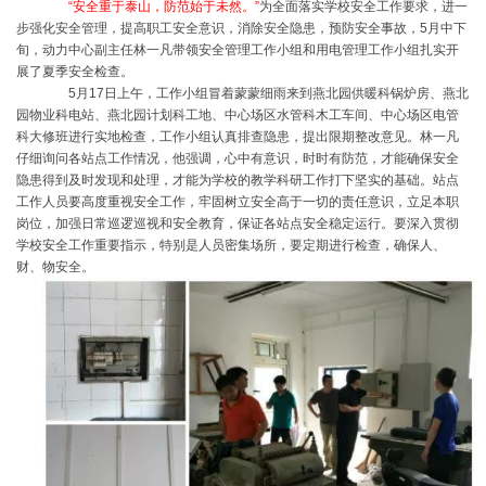
“安全重于泰山，防范始于未然。”
为全面落实学校安全工作要求，进一
步强化安全管理，提高职工安全意识，消除安全隐患，预防安全事故，5月中下
旬，动力中心副主任林一凡带领安全管理工作小组和用电管理工作小组扎实开
展了夏季安全检查。
5月17日上午，工作小组冒着蒙蒙细雨来到燕北园供暖科锅炉房、燕北
园物业科电站、燕北园计划科工地、中心场区水管科木工车间、中心场区电管
科大修班进行实地检查，工作小组认真排查隐患，提出限期整改意见。林一凡
仔细询问各站点工作情况，他强调，心中有意识，时时有防范，才能确保安全
隐患得到及时发现和处理，才能为学校的教学科研工作打下坚实的基础。站点
工作人员要高度重视安全工作，牢固树立安全高于一切的责任意识，立足本职
岗位，加强日常巡逻巡视和安全教育，保证各站点安全稳定运行。要深入贯彻
学校安全工作重要指示，特别是人员密集场所，要定期进行检查，确保人、
财、物安全。