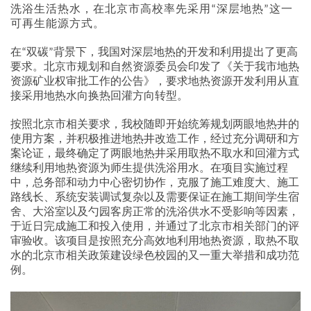
洗浴生活热水，在北京市高校率先采用
深层地热
这一
“
”
可再生能源方式。
在
双碳
背景下，我国对深层地热的开发和利用提出了更高
“
”
要求。北京市规划和自然资源委员会印发了《关于我市地热
资源矿业权审批工作的公告》，要求地热资源开发利用从直
接采用地热水向换热回灌方向转型。
按照北京市相关要求，我校随即开始统筹规划两眼地热井的
使用方案，并积极推进地热井改造工作，经过充分调研和方
案论证，最终确定了两眼地热井采用取热不取水和回灌方式
继续利用地热资源为师生提供洗浴用水。在项目实施过程
中，总务部和动力中心密切协作，克服了施工难度大、施工
路线长、系统安装调试复杂以及需要保证在施工期间学生宿
舍、大浴室以及勺园客房正常的洗浴供水不受影响等因素，
于近日完成施工和投入使用，并通过了北京市相关部门的评
审验收。该项目是按照充分高效地利用地热资源，取热不取
水的北京市相关政策建设绿色校园的又一重大举措和成功范
例。