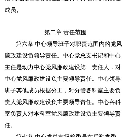
成员。
第二章 责任范围
第六条 中心领导班子对职责范围内的党风
廉政建设负领导责任。中心党总支书记和中心
主任是动力中心党风廉政建设第一责任人，对
中心党风廉政建设负主要领导责任。中心领导
班子其他成员根据分工，对分管各科室主要负
责人党风廉政建设负主要领导责任。中心各科
室负责人对本科室党风廉政建设负主要领导责
任。
第七条 中心党总支纪检委员在后勤党委、