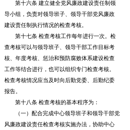
第十六条 建立健全党风廉政建设责任制领
导小组，负责对领导班子、领导干部党风廉政
建设责任制执行情况的检查考核。
第十七条 检查考核工作每年进行一次。检
查考核可以与领导班子、领导干部工作目标考
核、年度考核、惩治和预防腐败体系建设检查
工作等结合进行，也可以组织专门检查考核。
检查考核情况应当及时向后勤党委、后勤纪委
报告。
第十八条 检查考核的基本程序为：
（一）配合完成中心领导班子和领导干部党
风廉政建设责任检查考核实施办法，协助中心