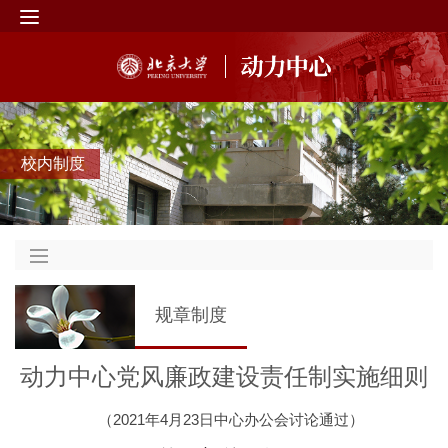
校内制度
规章制度
动力中心党风廉政建设责任制实施细则
（2021年4月23日中心办公会讨论通过）