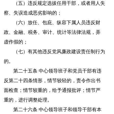
（五）违反规定选拔任用干部，或者用人失
察、失误造成恶劣影响的；
（六）放任、包庇、纵容下属人员违反财
政、金融、税务、审计、统计等法律法规，弄
虚作假的；
（七）有其他违反党风廉政建设责任制行为
的。
第二十五条 中心领导班子和党员干部有违
反第二十四条情形，情节较轻的，责令作出书
面检查；情节较重的，给予通报批评；情节严
重的，进行调整处理。
第二十六条 中心领导班子和领导干部有本