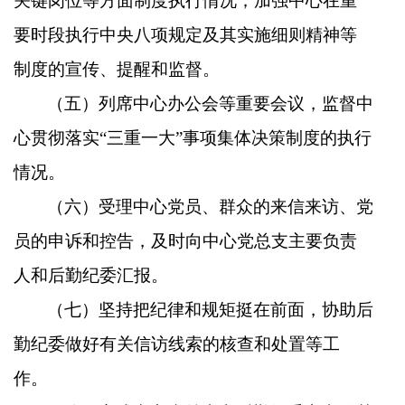
关键岗位等方面制度执行情况；加强中心在重
要时段执行中央八项规定及其实施细则精神等
制度的宣传、提醒和监督。
（五）列席中心办公会等重要会议，监督中
心贯彻落实“三重一大”事项集体决策制度的执行
情况。
（六）受理中心党员、群众的来信来访、党
员的申诉和控告，及时向中心党总支主要负责
人和后勤纪委汇报。
（七）坚持把纪律和规矩挺在前面，协助后
勤纪委做好有关信访线索的核查和处置等工
作。