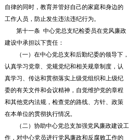
自律的同时，教育并管好自己的家庭和身边的
工作人员，防止发生违法违纪行为。
第十一条 中心党总支纪检委员在党风廉政
建设中承担以下责任：
（一）在中心党总支和后勤纪委的领导下，
认真学习党章、党规党纪和相关规章制度，认
真学习、传达和贯彻落实上级党组织和上级纪
委的有关文件和会议精神，自觉维护党的章程
和其他党内法规，检查党的路线、方针、政策
在本单位的贯彻执行情况。
（二）协助中心党总支加强党风廉政建设工
作，对中心党员进行党风廉政和反腐败工作的