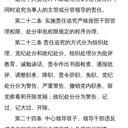
同时追究当事人的主管或分管领导的责任。
第二十二条 实施责任追究严格按照干部管
理权限、处分审批权限规定的程序办理。
第二十三条 责任追究的方式分为组织处
理、党纪处分和政纪处分。组织处理分为批评
教育、诫勉谈话、责令作出书面检查、通报批
评、调整职务、降职、责令辞职、免职。党纪
处分分为警告、严重警告、撤销党内职务、留
党察看和开除党籍；政纪处分分为警告、记
过、记大过、开除。
第二十四条 中心领导班子、领导干部违反