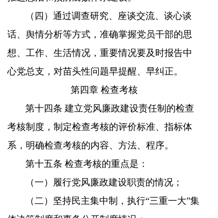
（四）通过调查研究、座谈交流、谈心谈
话、舆情分析等方式，准确掌握党员干部的思
想、工作、生活情况，重要情况要及时报告中
心党总支，对苗头性问题早提醒、早纠正。
第四章 检查考核
第十四条 建立党风廉政建设责任制的检查
考核制度，制定检查考核的评价标准、指标体
系，明确检查考核的内容、方法、程序。
第十五条 检查考核的重点是：
（一）履行党风廉政建设职责的情况；
（二）坚持民主集中制，执行“三重一大”集