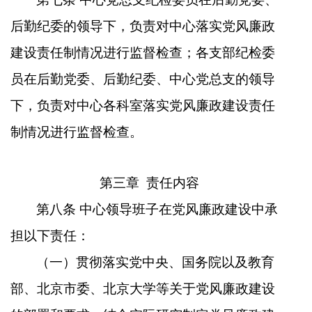
后勤纪委的领导下，负责对中心落实党风廉政
建设责任制情况进行监督检查；各支部纪检委
员在后勤党委、后勤纪委、中心党总支的领导
下，负责对中心各科室落实党风廉政建设责任
制情况进行监督检查。
第三章 责任内容
第八条 中心领导班子在党风廉政建设中承
担以下责任：
（一）贯彻落实党中央、国务院以及教育
部、北京市委、北京大学等关于党风廉政建设