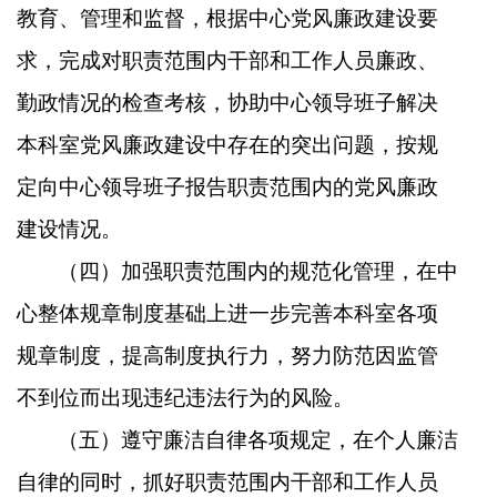
教育、管理和监督，根据中心党风廉政建设要
求，完成对职责范围内干部和工作人员廉政、
勤政情况的检查考核，协助中心领导班子解决
本科室党风廉政建设中存在的突出问题，按规
定向中心领导班子报告职责范围内的党风廉政
建设情况。
（四）加强职责范围内的规范化管理，在中
心整体规章制度基础上进一步完善本科室各项
规章制度，提高制度执行力，努力防范因监管
不到位而出现违纪违法行为的风险。
（五）遵守廉洁自律各项规定，在个人廉洁
自律的同时，抓好职责范围内干部和工作人员