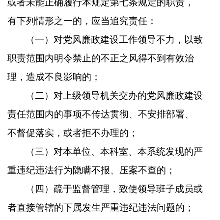
或者未能正确履行本规定第七条规定的职责，
有下列情形之一的，应当追究责任：
（一）对党风廉政建设工作领导不力，以致
职责范围内明令禁止的不正之风得不到有效治
理，造成不良影响的；
（二）对上级领导机关交办的党风廉政建设
责任范围内的事项不传达贯彻、不安排部署、
不督促落实，或者拒不办理的；
（三）对本单位、本科室、本系统发现的严
重违纪违法行为隐瞒不报、压案不查的；
（四）疏于监督管理，致使领导班子成员或
者直接管辖的下属发生严重违纪违法问题的；