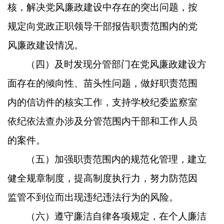
核，解决党风廉政建设中存在的突出问题，按
规定向党政正职领导干部报告职责范围内的党
风廉政建设情况。
（四）及时发现分管部门在党风廉政建设方
面存在的倾向性、苗头性问题，做好职责范围
内的信访件的核实工作，支持学校纪委监察室
依纪依法查办涉及分管范围内干部和工作人员
的案件。
（五）加强职责范围内的规范化管理，建立
健全规章制度，提高制度执行力，努力防范因
监管不到位而出现违纪违法行为的风险。
（六）遵守廉洁自律各项规定，在个人廉洁