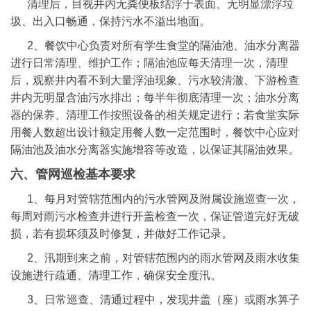
清理后，目视井内无粪便板结浮于表面、无明显漂浮垃
圾、出入口畅通，保持污水不溢出地面。
2、餐饮中心负责对所有学生食堂的隔油池、油水分离器
进行日常清理、维护工作；隔油池应每天清理一次，清理
后，观察井内看不到大量浮油现象、污水较清澈、下游检查
井内无明显含油污水排出；每半年彻底清理一次；油水分离
器的保养、清理工作按照设备的相关规定进行；若食堂实际
用餐人数超出设计额定用餐人数一定范围时，餐饮中心应对
隔油池及油水分离器实施增容等改造，以保证其隔油效果。
六、管网巡检基本要求
1、每月对管辖范围内的污水管网及附属设施巡查一次，
每周对雨污水检查井进行开盖检查一次，保证管道完好无破
损，若有损坏须及时修复，并做好工作记录。
2、汛期到来之前，对管辖范围内的雨水管网及雨水收集
设施进行疏通、清理工作，确保安全度汛。
3、日常巡查、清通过程中，发现井盖（座）或雨水箅子